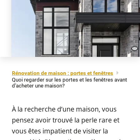
À propos
Mentions légales
Fenêtres à auvent
Portes-patio
Carrière
Plan du site
Nous joindre
Fenêtres à guillotine
Matériaux de portes
Nos détaillants
Fenêtres coulissantes
Professionnels
Rénovation de maison : portes et fenêtres
Quoi regarder sur les portes et les fenêtres avant
Brochures et guides
d’acheter une maison?
Fenêtres fixes
FAQ
À la recherche d’une maison, vous
Fenêtres architecturales
CONCEPTION
pensez avoir trouvé la perle rare et
vous êtes impatient de visiter la