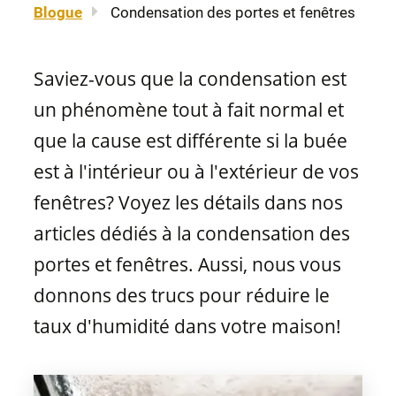
Blogue
Condensation des portes et fenêtres
À propos
Mentions légales
Fenêtres à auvent
Portes-patio
Carrière
Plan du site
Saviez-vous que la condensation est
Nous joindre
EN
un phénomène
tout à fait normal et
Fenêtres à guillotine
Matériaux de portes
que l
a cause est différente si la buée
Nos détaillants
est à l'intérieur ou à l'extérieur de vos
Fenêtres coulissantes
Professionnels
fenêtres? Voyez les détails dans nos
Brochures et guides
articles dédiés à la condensation des
Fenêtres fixes
portes et fenêtres. Aussi, nous vous
FAQ
donnons des trucs pour réduire le
taux d'humidité dans votre maison!
Fenêtres architecturales
CONCEPTION