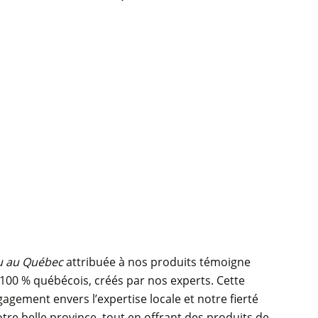
u au Québec
attribuée à nos produits témoigne
100 % québécois, créés par nos experts. Cette
agement envers l’expertise locale et notre fierté
tre belle province, tout en offrant des produits de