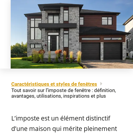
À propos
Mentions légales
Fenêtres à auvent
Portes-patio
Carrière
Plan du site
Nous joindre
Fenêtres à guillotine
Matériaux de portes
Nos détaillants
Fenêtres coulissantes
Professionnels
Brochures et guides
Caractéristiques et styles de fenêtres
Fenêtres fixes
Tout savoir sur l’imposte de fenêtre : définition,
FAQ
avantages, utilisations, inspirations et plus
Fenêtres architecturales
CONCEPTION
L’imposte est un élément distinctif
d’une maison qui mérite pleinement