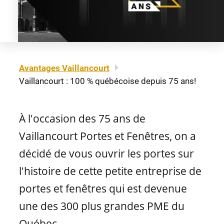
À propos
Mentions légales
Fenêtres à auvent
Portes-patio
Carrière
Plan du site
Nous joindre
EN
Fenêtres à guillotine
Avantages Vaillancourt
Matériaux de portes
Vaillancourt : 100 % québécoise depuis 75 ans!
Nos détaillants
Fenêtres coulissantes
Professionnels
À l'occasion des 75 ans de
Brochures et guides
Vaillancourt Portes et Fenêtres, on a
Fenêtres fixes
décidé de vous ouvrir les portes sur
FAQ
l'histoire de cette petite entreprise de
Fenêtres architecturales
portes et fenêtres qui est devenue
CONCEPTION
une des 300 plus grandes PME du
Québec.