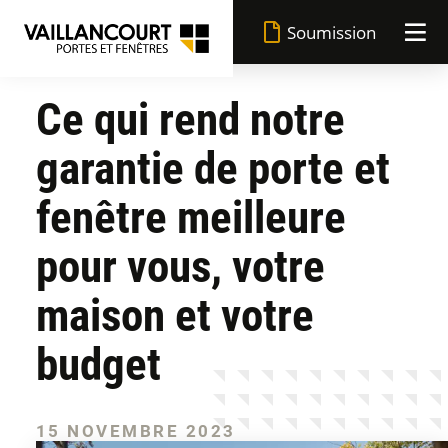
Soumission
Ce qui rend notre
Avantages Vaillancourt
garantie de porte et
Fabrication québécoise
Portes
fenêtre meilleure
Garantie à vie
pour vous, votre
Fenêtres
Toutes les portes
maison et votre
Performance supérieure
Réalisations
Toutes les fenêtres
Portes d'entrée
budget
Peinture résistante
Blogue
Fenêtres à battant
Portes-jardins
15 NOVEMBRE 2023
Financement flexible