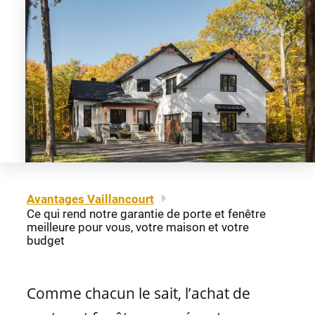
À propos
Mentions légales
Fenêtres à auvent
Portes-patio
Carrière
Plan du site
Nous joindre
Fenêtres à guillotine
Matériaux de portes
Nos détaillants
Fenêtres coulissantes
Professionnels
Brochures et guides
Avantages Vaillancourt
Fenêtres fixes
Ce qui rend notre garantie de porte et fenêtre
FAQ
meilleure pour vous, votre maison et votre
budget
Fenêtres architecturales
CONCEPTION
Comme chacun le sait, l’achat de