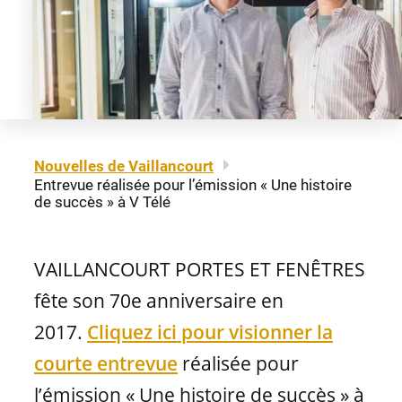
À propos
Mentions légales
Fenêtres à auvent
Portes-patio
Carrière
Plan du site
Nous joindre
EN
Fenêtres à guillotine
Matériaux de portes
Nos détaillants
Nouvelles de Vaillancourt
Entrevue réalisée pour l’émission « Une histoire
Fenêtres coulissantes
Professionnels
de succès » à V Télé
Brochures et guides
Fenêtres fixes
VAILLANCOURT PORTES ET FENÊTRES
FAQ
fête son 70e anniversaire en
2017.
Cliquez ici pour visionner la
Fenêtres architecturales
CONCEPTION
courte entrevue
réalisée pour
l’émission « Une histoire de succès » à