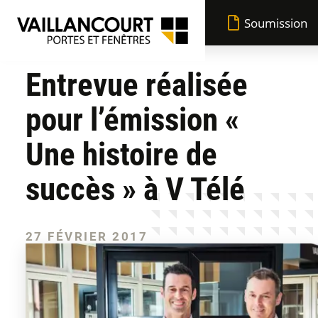
Soumission
Entrevue réalisée
Avantages Vaillancourt
pour l’émission «
Fabrication québécoise
Portes
Une histoire de
Garantie à vie
succès » à V Télé
Fenêtres
Toutes les portes
Performance supérieure
Réalisations
27 FÉVRIER 2017
Toutes les fenêtres
Portes d'entrée
Peinture résistante
Blogue
Fenêtres à battant
Portes-jardins
Financement flexible